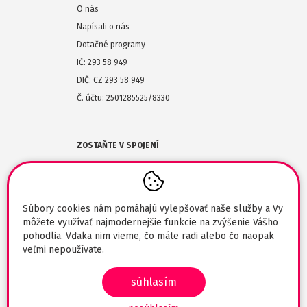
O nás
Napísali o nás
Dotačné programy
IČ: 293 58 949
DIČ: CZ 293 58 949
Č. účtu: 2501285525/8330
ZOSTAŇTE V SPOJENÍ
(+420) 608-477-864
obchod@tlaciarik.sk
Súbory cookies nám pomáhajú vylepšovať naše služby a Vy
môžete využívať najmodernejšie funkcie na zvýšenie Vášho
pohodlia. Vďaka nim vieme, čo máte radi alebo čo naopak
veľmi nepoužívate.
súhlasím
© 2026 Tlaciarik.sk / svadba