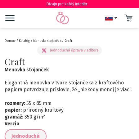
Dizajn pre každý interiér
Domov
Katalóg
Menovka stojanček
Craft
Craft
Menovka stojanček
Elegantná menovka v tvare stojančeka z kraftového
papiera potvrdzuje príslovie, že „niekedy menej je viac“.
rozmery:
55 x 85 mm
papier:
prírodný kraftový
gramáž:
350 g/m²
Verzia
Jednoduchá