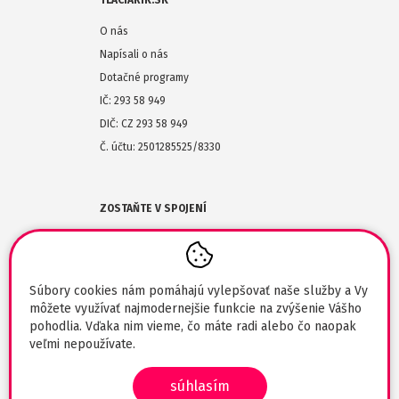
TLACIARIK.SK
O nás
Napísali o nás
Dotačné programy
IČ: 293 58 949
DIČ: CZ 293 58 949
Č. účtu: 2501285525/8330
ZOSTAŇTE V SPOJENÍ
(+420) 608-477-864
obchod@tlaciarik.sk
Súbory cookies nám pomáhajú vylepšovať naše služby a Vy
môžete využívať najmodernejšie funkcie na zvýšenie Vášho
pohodlia. Vďaka nim vieme, čo máte radi alebo čo naopak
veľmi nepoužívate.
súhlasím
© 2026 Tlaciarik.sk / svadba