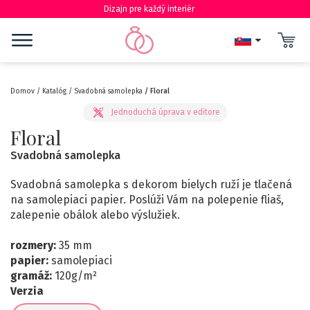
Dizajn pre každý interiér
Domov
Katalóg
Svadobná samolepka
Floral
Floral
Svadobná samolepka
Svadobná samolepka s dekorom bielych ruží je tlačená
na samolepiaci papier. Poslúži Vám na polepenie fliaš,
zalepenie obálok alebo výslužiek.
rozmery:
35 mm
papier:
samolepiaci
gramáž:
120
g/m²
Verzia