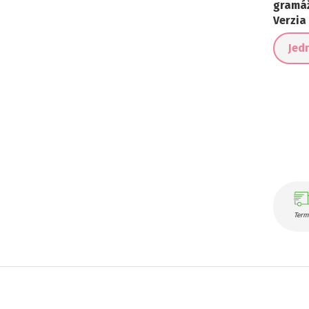
gramá
Verzia
Jed
Term