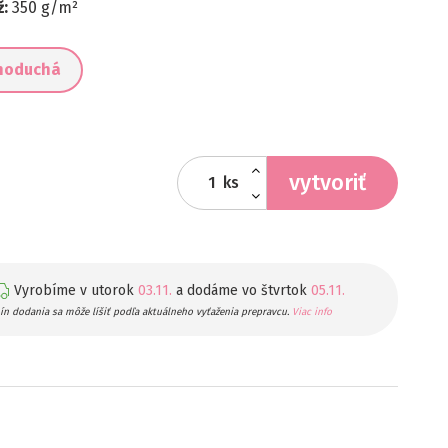
ž:
350 g/m²
noduchá
vytvoriť
ks
Vyrobíme v utorok
03.11.
a dodáme vo štvrtok
05.11.
ín dodania sa môže líšiť podľa aktuálneho vyťaženia prepravcu.
Viac info