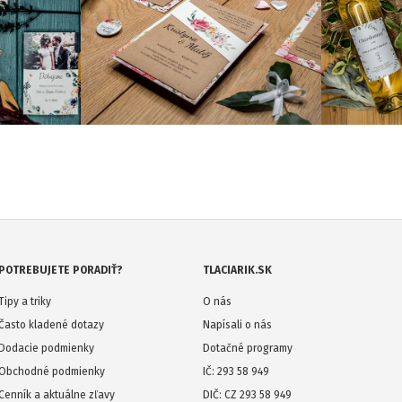
POTREBUJETE PORADIŤ?
TLACIARIK.SK
Tipy a triky
O nás
Často kladené dotazy
Napísali o nás
Dodacie podmienky
Dotačné programy
Obchodné podmienky
IČ: 293 58 949
Cenník a aktuálne zľavy
DIČ: CZ 293 58 949