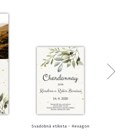
n
Svadobná etiketa - Hexagon
Menovka 