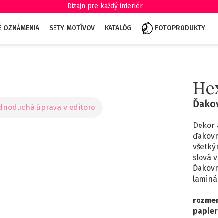
Dizajn pre každý interiér
É OZNÁMENIA
SETY MOTÍVOV
KATALÓG
FOTOPRODUKTY
He
Ďakov
Dekor 
ďakovn
všetkým
slová 
Ďakovn
laminá
rozme
papier