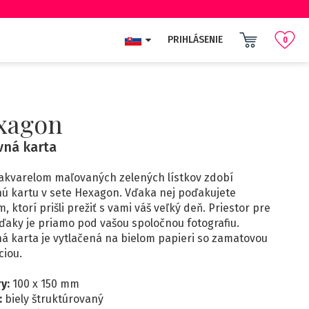
PRIHLÁSENIE
0
xagon
ná karta
akvarelom maľovaných zelených lístkov zdobí
ú kartu v sete Hexagon. Vďaka nej poďakujete
, ktorí prišli prežiť s vami váš veľký deň. Priestor pre
vďaky je priamo pod vašou spoločnou fotografiu.
á karta je vytlačená na bielom papieri so zamatovou
ciou.
ry:
100 x 150 mm
:
biely štruktúrovaný