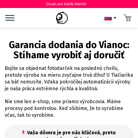
Dizajn pre každý interiér
Garancia dodania do Vianoc:
Stíhame vyrobiť aj doručiť
Bojíte sa objednať fotodarček na poslednú chvíľu,
pretože výroba na mieru zvyčajne trvá dlho? U Tlačiarika
sa báť nemusíte. Vďaka pokročilej automatizácii výroby
je naša práca extrémne rýchla a kvalitná.
Nie sme len e-shop, sme priamo výrobcovia. Máme
procesy pod kontrolou. Keď sľúbime, že to vyrobíme
včas, tak to vyrobíme.
Vaša dôvera je pre nás kľúčová, preto