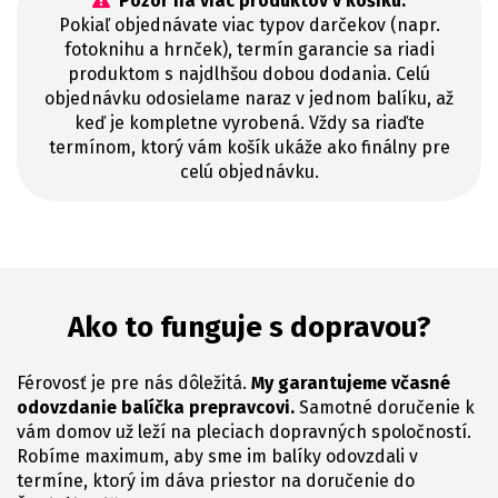
Pozor na viac produktov v košíku:
Pokiaľ objednávate viac typov darčekov (napr.
fotoknihu a hrnček), termín garancie sa riadi
produktom s najdlhšou dobou dodania. Celú
objednávku odosielame naraz v jednom balíku, až
keď je kompletne vyrobená. Vždy sa riaďte
termínom, ktorý vám košík ukáže ako finálny pre
celú objednávku.
Ako to funguje s dopravou?
Férovosť je pre nás dôležitá.
My garantujeme včasné
odovzdanie balíčka prepravcovi.
Samotné doručenie k
vám domov už leží na pleciach dopravných spoločností.
Robíme maximum, aby sme im balíky odovzdali v
termíne, ktorý im dáva priestor na doručenie do