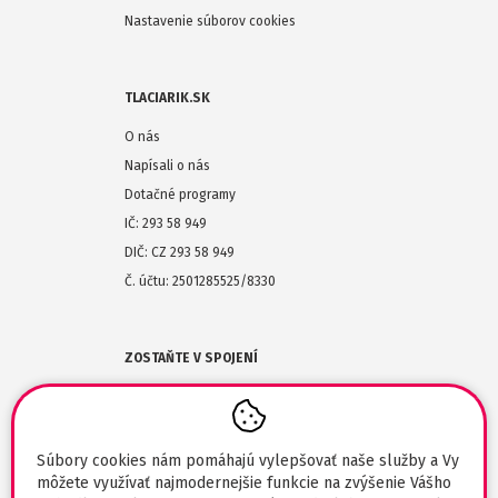
Nastavenie súborov cookies
TLACIARIK.SK
O nás
Napísali o nás
Dotačné programy
IČ: 293 58 949
DIČ: CZ 293 58 949
Č. účtu: 2501285525/8330
ZOSTAŇTE V SPOJENÍ
(+420) 608-477-864
obchod@tlaciarik.sk
Súbory cookies nám pomáhajú vylepšovať naše služby a Vy
môžete využívať najmodernejšie funkcie na zvýšenie Vášho