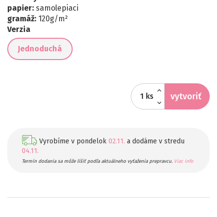
papier:
samolepiaci
gramáž:
120
g/m²
Verzia
Jednoduchá
vytvoriť
ks
Vyrobíme v pondelok
02.11.
a dodáme v stredu
04.11.
Termín dodania sa môže líšiť podľa aktuálneho vyťaženia prepravcu.
Viac info