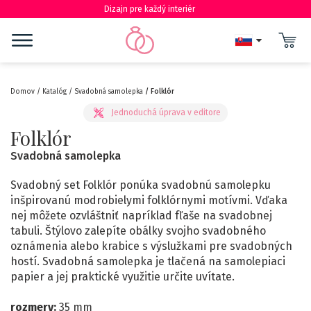
Dizajn pre každý interiér
Domov
Katalóg
Svadobná samolepka
Folklór
Folklór
Svadobná samolepka
Svadobný set Folklór ponúka svadobnú samolepku
inšpirovanú modrobielymi folklórnymi motívmi. Vďaka
nej môžete ozvláštniť napríklad fľaše na svadobnej
tabuli. Štýlovo zalepíte obálky svojho svadobného
oznámenia alebo krabice s výslužkami pre svadobných
hostí. Svadobná samolepka je tlačená na samolepiaci
papier a jej praktické využitie určite uvítate.
rozmery:
35 mm