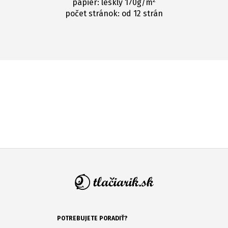
2
papier: lesklý 170g/m
počet stránok: od 12 strán
PPozrite sa tiež na akciu fotokalendárov,
ktorá aktuálne prebieha
Zobraziť ponuku
POTREBUJETE PORADIŤ?