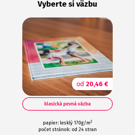
Vyberte si väzbu
od
20,46 €
klasická pevná väzba
2
papier: lesklý 170g/m
počet stránok: od 24 stran