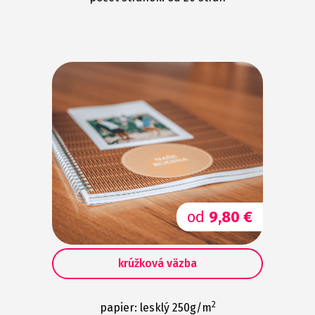
od
9,80 €
krúžková väzba
2
papier: lesklý 250g/m