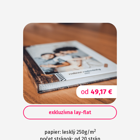
od
49,17 €
exkluzívna lay-flat
2
papier: lesklý 250g/m
počet stránok: od 20 strán