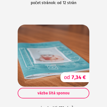
počet stránok: od 12 strán
od
7,34 €
väzba šitá sponou