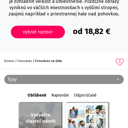
je zohľadniť veľkosť a umiestnenie. Pozdĺžne obrazy
vyniknú vo väčších miestnostiach s vyššími stropmi,
zaujmú napríklad v priestrannej hale nad pohovkou.
od 18,82 €
vybrať rozmer
Domov
Fotoobraz
Fotoobraz na šírku
0
Typy
Obľúbené
Najnovšie
Odporúčané