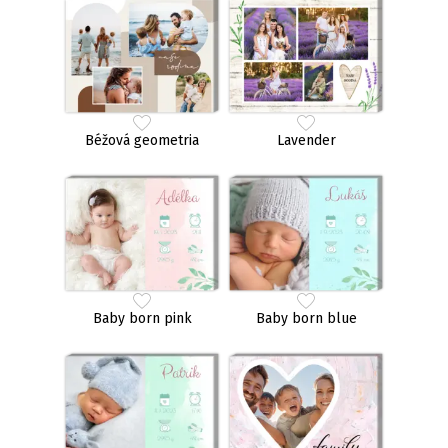
Béžová geometria
Lavender
Baby born pink
Baby born blue