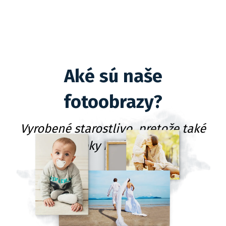
Aké sú naše
fotoobrazy?
Vyrobené starostlivo, pretože také
darčeky radi balíme!