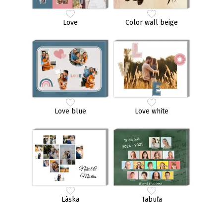
Love
Color wall beige
Love blue
Love white
Láska
Tabuľa