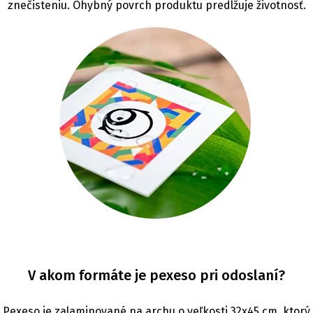
znečisteniu. Ohybný povrch produktu predlžuje životnosť.
V akom formáte je pexeso pri odoslaní?
Pexeso je zalaminované na archu o veľkosti 32x45 cm, ktorý