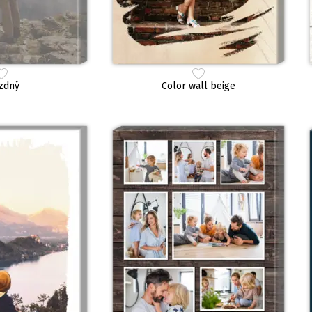
zdný
Color wall beige