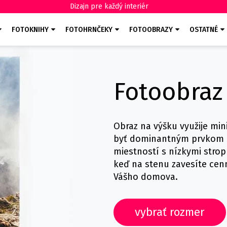
Dizajn pre každý interiér
FOTOKNIHY
FOTOHRNČEKY
FOTOOBRAZY
OSTATNÉ
Fotoobraz
Obraz na výšku využije m
byť dominantným prvkom i
miestností s nízkymi stropm
keď na stenu zavesíte cen
Vášho domova.
vybrať rozmer