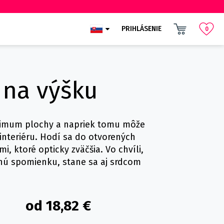
PRIHLÁSENIE
0
 na výšku
inimum plochy a napriek tomu môže
nteriéru. Hodí sa do otvorených
i, ktoré opticky zväčšia. Vo chvíli,
nú spomienku, stane sa aj srdcom
od 18,82 €