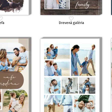
efa
Drevená galéria