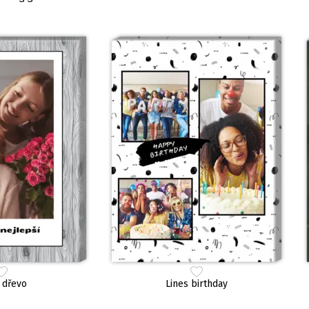
 dřevo
Lines birthday