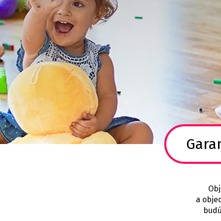
Gara
Obj
a obje
budú