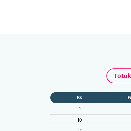
Fotok
Ks
F
1
10