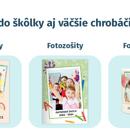
do škôlky aj väčšie chrobáč
y
Fotozošity
F