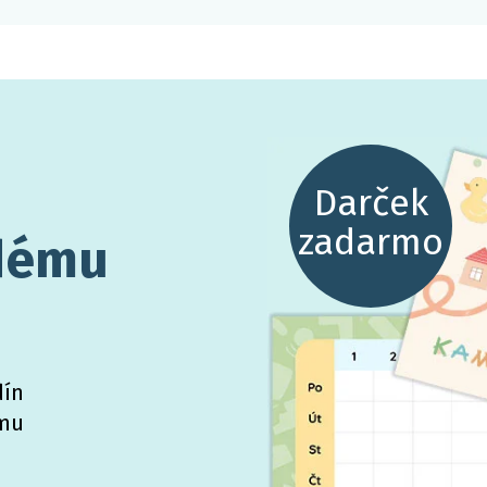
dému
dín
mu