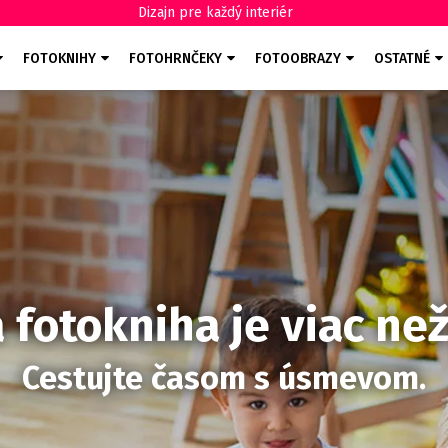
Dizajn pre každý interiér
FOTOKNIHY
FOTOHRNČEKY
FOTOOBRAZY
OSTATNÉ
 fotokniha je viac než
Cestujte časom s úsmevom.