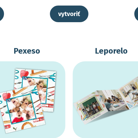
vytvoriť
Pexeso
Leporelo