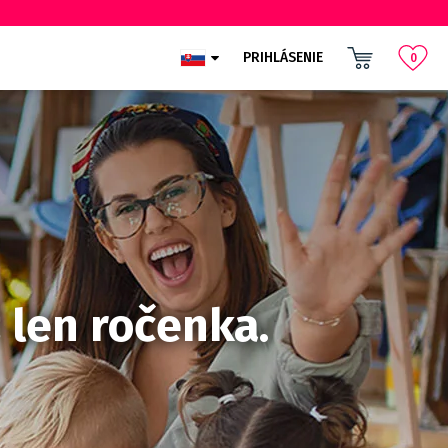
PRIHLÁSENIE
0
 len ročenka.