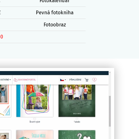
€
Fotokalendár
€
Pevná fotokniha
Fotoobraz
00