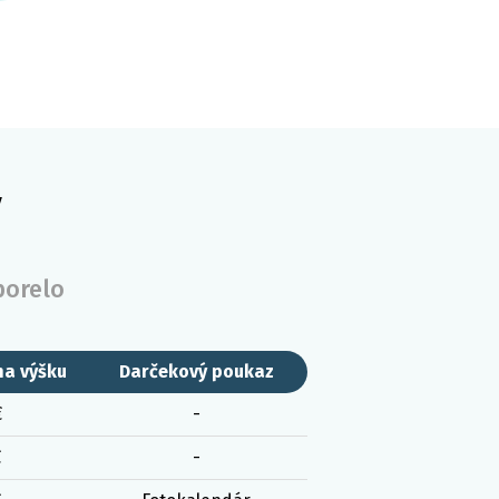
y
porelo
na výšku
Darčekový poukaz
€
-
€
-