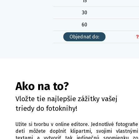
15
30
60
Objednať do:
1
Ako na to?
Vložte tie najlepšie zážitky vašej
triedy do fotoknihy!
Užite si tvorbu v online editore. Jednotlivé fotografie
detí môžete doplniť klipartmi, svojimi vlastnými
textami a vytvoriť tak jedinečnú spomienku zo