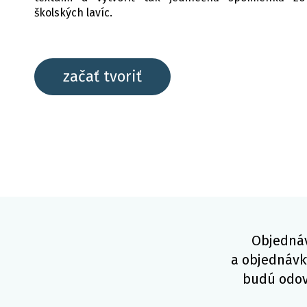
školských lavíc.
začať tvoriť
Objedná
a objednávk
budú odov