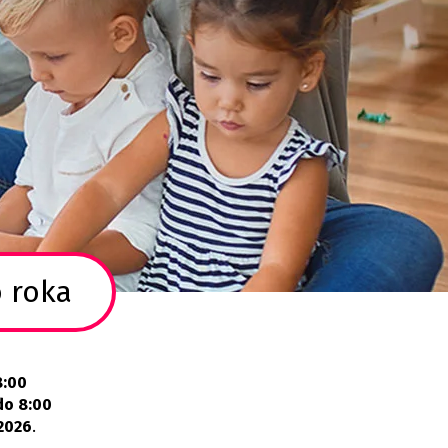
 roka
8:00
do 8:00
 2026
.