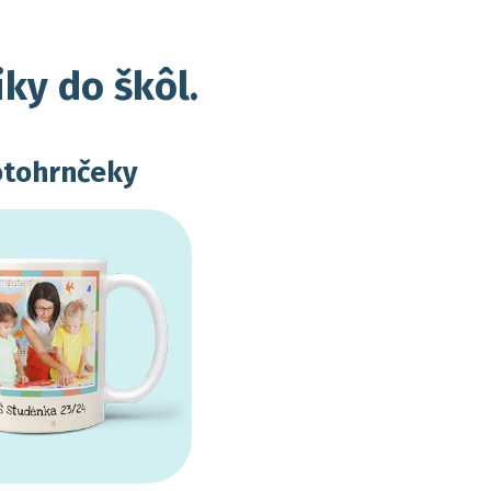
iky do škôl.
otohrnčeky