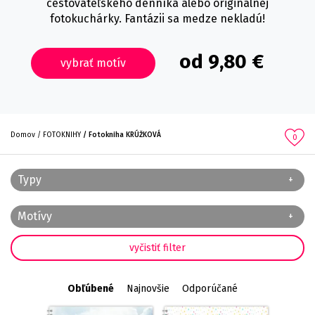
cestovateľského denníka alebo originálnej
fotokuchárky. Fantázii sa medze nekladú!
od 9,80 €
vybrať motív
Domov
FOTOKNIHY
Fotokniha KRÚŽKOVÁ
0
Typy
Motívy
Obľúbené
Najnovšie
Odporúčané