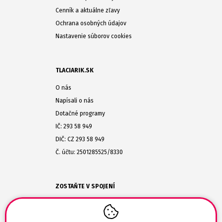
Cenník a aktuálne zľavy
Ochrana osobných údajov
Nastavenie súborov cookies
TLACIARIK.SK
O nás
Napísali o nás
Dotačné programy
IČ: 293 58 949
DIČ: CZ 293 58 949
Č. účtu: 2501285525/8330
ZOSTAŇTE V SPOJENÍ
(+420) 608-477-864
obchod@tlaciarik.sk