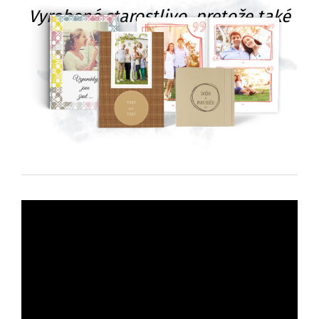
Vyrobené starostlivo, pretože také
darčeky radi balíme!