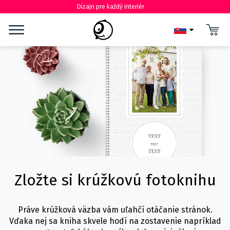
Dizajn pre každý interiér
Zložte si krúžkovú fotoknihu
Práve krúžková väzba vám uľahčí otáčanie stránok.
Vďaka nej sa kniha skvele hodí na zostavenie napríklad