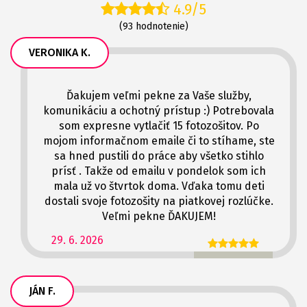
4.9/5
(93 hodnotenie)
VERONIKA K.
Ďakujem veľmi pekne za Vaše služby,
komunikáciu a ochotný prístup :) Potrebovala
som expresne vytlačiť 15 fotozošitov. Po
mojom informačnom emaile či to stíhame, ste
sa hned pustili do práce aby všetko stihlo
prísť . Takže od emailu v pondelok som ich
mala už vo štvrtok doma. Vďaka tomu deti
dostali svoje fotozošity na piatkovej rozlúčke.
Veľmi pekne ĎAKUJEM!
29. 6. 2026
JÁN F.