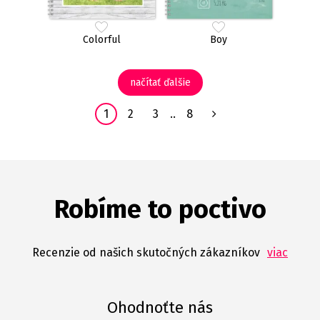
Colorful
Boy
načítať ďalšie
1
2
3
..
8
Robíme to poctivo
Recenzie od našich skutočných zákazníkov
viac
Ohodnoťte nás