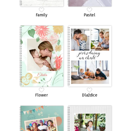
Family
Pastel
Flower
Dlaždice