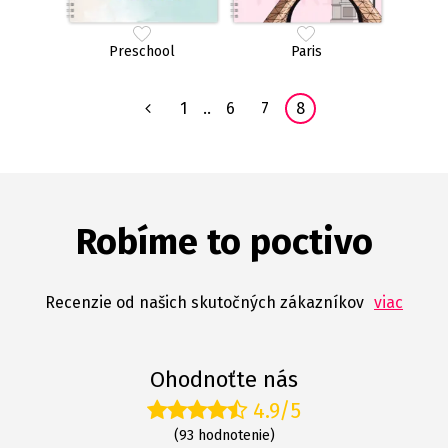
Preschool
Paris
1
..
6
7
8
Robíme to poctivo
Recenzie od našich skutočných zákazníkov
viac
Ohodnoťte nás
4.9/5
(93 hodnotenie)