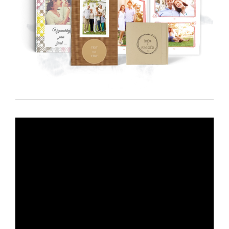
darčeky radi balíme!