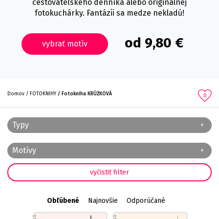
cestovateľského denníka alebo originálnej
fotokuchárky. Fantázii sa medze nekladú!
od 9,80 €
vybrať motív
Domov
FOTOKNIHY
Fotokniha KRÚŽKOVÁ
0
Typy
Motívy
Obľúbené
Najnovšie
Odporúčané