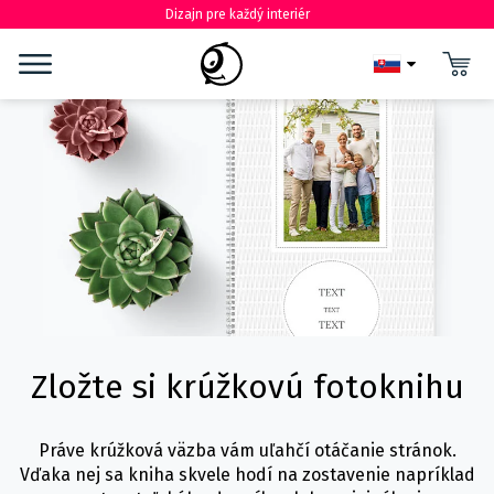
Dizajn pre každý interiér
Zložte si krúžkovú fotoknihu
Práve krúžková väzba vám uľahčí otáčanie stránok.
Vďaka nej sa kniha skvele hodí na zostavenie napríklad