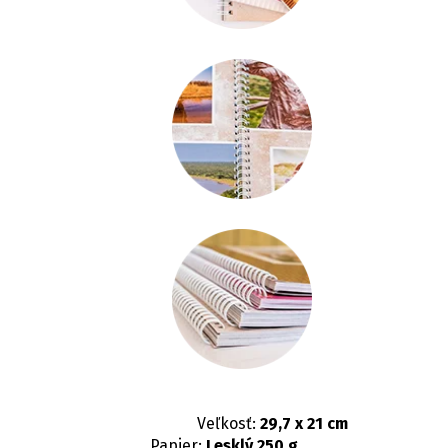
Veľkosť:
29,7 x 21 cm
Papier:
Lesklý 250 g