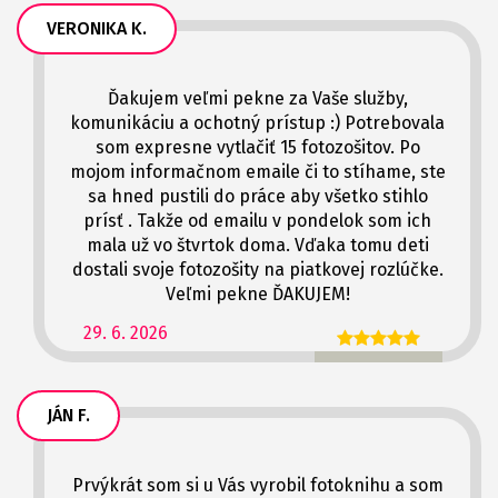
VERONIKA K.
Ďakujem veľmi pekne za Vaše služby,
komunikáciu a ochotný prístup :) Potrebovala
som expresne vytlačiť 15 fotozošitov. Po
mojom informačnom emaile či to stíhame, ste
sa hned pustili do práce aby všetko stihlo
prísť . Takže od emailu v pondelok som ich
mala už vo štvrtok doma. Vďaka tomu deti
dostali svoje fotozošity na piatkovej rozlúčke.
Veľmi pekne ĎAKUJEM!
29. 6. 2026
JÁN F.
Prvýkrát som si u Vás vyrobil fotoknihu a som