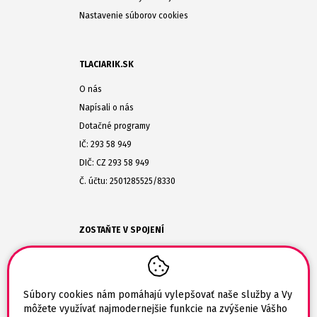
Nastavenie súborov cookies
TLACIARIK.SK
O nás
Napísali o nás
Dotačné programy
IČ: 293 58 949
DIČ: CZ 293 58 949
Č. účtu: 2501285525/8330
ZOSTAŇTE V SPOJENÍ
(+420) 608-477-864
obchod@tlaciarik.sk
Súbory cookies nám pomáhajú vylepšovať naše služby a Vy
môžete využívať najmodernejšie funkcie na zvýšenie Vášho