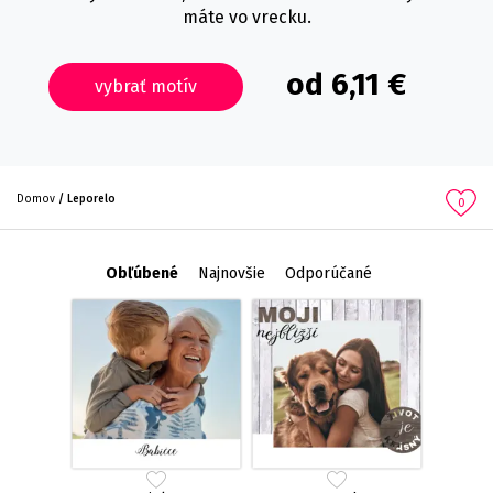
máte vo vrecku.
od 6,11 €
vybrať motív
Domov
Leporelo
0
Obľúbené
Najnovšie
Odporúčané