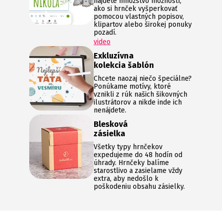
nájdete množstvo možností,
ako si hrnček vyšperkovať
pomocou vlastných popisov,
klipartov alebo širokej ponuky
pozadí.
video
Exkluzívna
kolekcia šablón
Chcete naozaj niečo špeciálne?
Ponúkame motívy, ktoré
vznikli z rúk našich šikovných
ilustrátorov a nikde inde ich
nenájdete.
Blesková
zásielka
Všetky typy hrnčekov
expedujeme do 48 hodín od
úhrady. Hrnčeky balíme
starostlivo a zasielame vždy
extra, aby nedošlo k
poškodeniu obsahu zásielky.