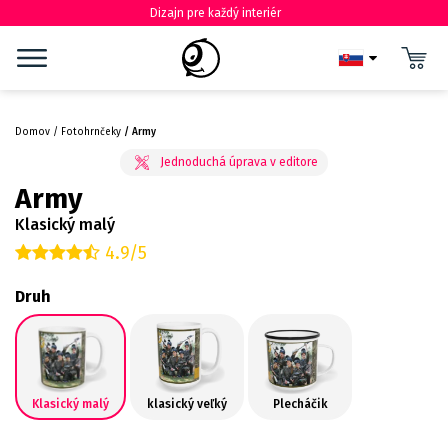
Dizajn pre každý interiér
Domov
Fotohrnčeky
Army
Army
Klasický malý
4.9/5
Druh
Klasický malý
klasický veľký
Plecháčik