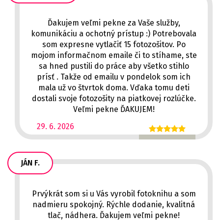
Ďakujem veľmi pekne za Vaše služby,
komunikáciu a ochotný prístup :) Potrebovala
som expresne vytlačiť 15 fotozošitov. Po
mojom informačnom emaile či to stíhame, ste
sa hned pustili do práce aby všetko stihlo
prísť . Takže od emailu v pondelok som ich
mala už vo štvrtok doma. Vďaka tomu deti
dostali svoje fotozošity na piatkovej rozlúčke.
Veľmi pekne ĎAKUJEM!
29. 6. 2026
JÁN F.
Prvýkrát som si u Vás vyrobil fotoknihu a som
nadmieru spokojný. Rýchle dodanie, kvalitná
tlač, nádhera. Ďakujem veľmi pekne!