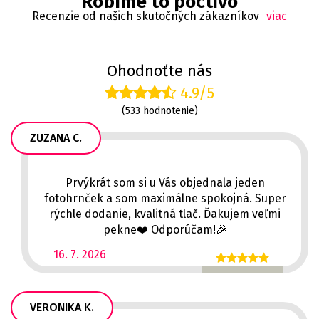
Robíme to poctivo
Recenzie od našich skutočných zákazníkov
viac
Ohodnoťte nás
4.9/5
(533 hodnotenie)
ZUZANA C.
Prvýkrát som si u Vás objednala jeden
fotohrnček a som maximálne spokojná. Super
rýchle dodanie, kvalitná tlač. Ďakujem veľmi
pekne❤️ Odporúčam!🎉
16. 7. 2026
VERONIKA K.