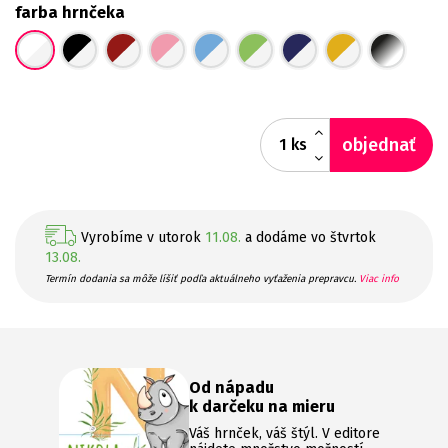
farba hrnčeka
objednať
ks
Vyrobíme v utorok
11.08.
a dodáme vo štvrtok
13.08.
Termín dodania sa môže líšiť podľa aktuálneho vyťaženia prepravcu.
Viac info
Od nápadu
k darčeku na mieru
Váš hrnček, váš štýl. V editore