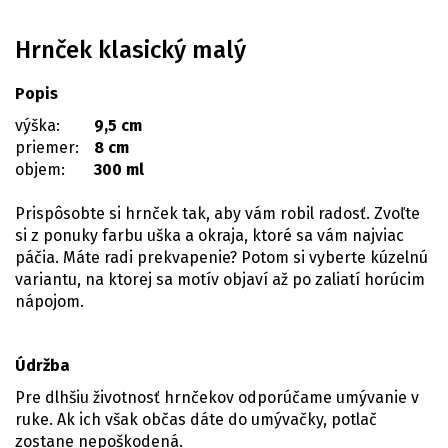
Hrnček klasický malý
Popis
výška:
9,5 cm
priemer:
8 cm
objem:
300 ml
Prispôsobte si hrnček tak, aby vám robil radosť. Zvoľte
si z ponuky farbu uška a okraja, ktoré sa vám najviac
páčia. Máte radi prekvapenie? Potom si vyberte kúzelnú
variantu, na ktorej sa motív objaví až po zaliatí horúcim
nápojom.
Údržba
Pre dlhšiu životnosť hrnčekov odporúčame umývanie v
ruke. Ak ich však občas dáte do umývačky, potlač
zostane nepoškodená.