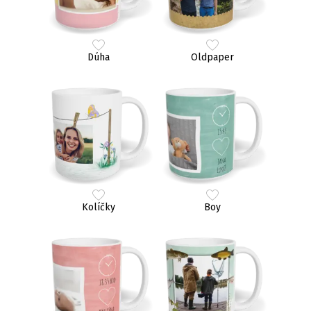
Dúha
Oldpaper
Kolíčky
Boy