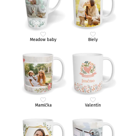
Meadow baby
Biely
Mamička
Valentín