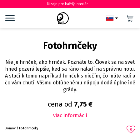
Dizajn pre každý interiér
Fotohrnčeky
Nie je hrnček, ako hrnček. Poznáte to. Človek sa na svet
hneď pozerá lepšie, keď sa ráno naladí na správnu notu.
A stačí k tomu napríklad hrnček s niečím, čo máte radi a
čo vám chutí. Vášmu obľúbenému nápoju dodá úplne iné
grády.
cena od
7,75 €
viac informácií
Domov
Fotohrnčeky
0