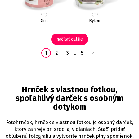
Girl
Rybár
načítať ďalšie
1
2
3
..
5
Hrnček s vlastnou fotkou,
spoľahlivý darček s osobným
dotykom
Fotohrnček, hrnček s vlastnou fotkou je osobný darček,
ktorý zahreje pri srdci aj v dlaniach. Stačí pridať
obľúbenú fotografiu a vytvoríte hrnček plný spomienok.