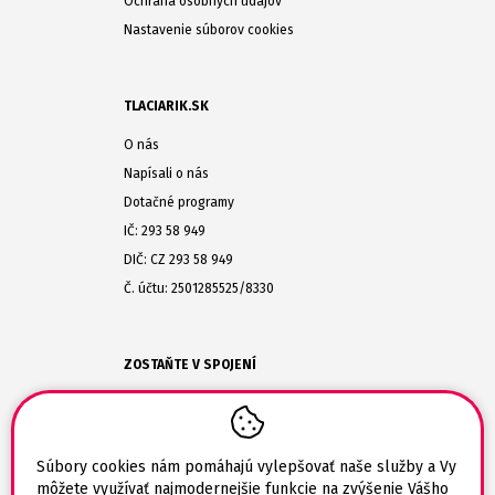
Ochrana osobných údajov
Nastavenie súborov cookies
TLACIARIK.SK
O nás
Napísali o nás
Dotačné programy
IČ: 293 58 949
DIČ: CZ 293 58 949
Č. účtu: 2501285525/8330
ZOSTAŇTE V SPOJENÍ
(+420) 608-477-864
obchod@tlaciarik.sk
Súbory cookies nám pomáhajú vylepšovať naše služby a Vy
môžete využívať najmodernejšie funkcie na zvýšenie Vášho