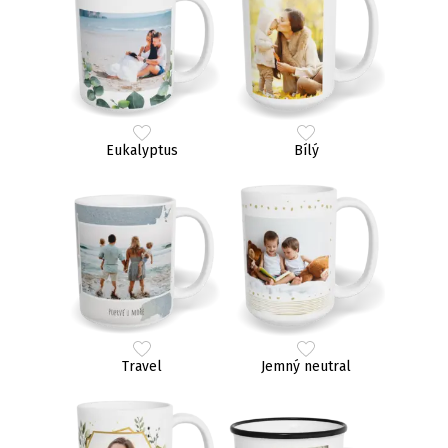
Eukalyptus
Bílý
Travel
Jemný neutral