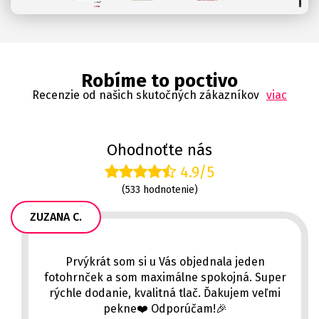
Robíme to poctivo
Recenzie od našich skutočných zákazníkov
viac
Ohodnoťte nás
4.9/5
(533 hodnotenie)
ZUZANA C.
Prvýkrát som si u Vás objednala jeden
fotohrnček a som maximálne spokojná. Super
rýchle dodanie, kvalitná tlač. Ďakujem veľmi
pekne❤️ Odporúčam!🎉