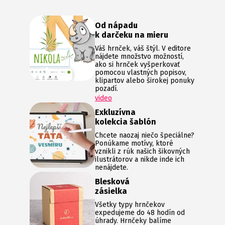
Od nápadu
k darčeku na mieru
Váš hrnček, váš štýl. V editore
nájdete množstvo možností,
ako si hrnček vyšperkovať
pomocou vlastných popisov,
klipartov alebo širokej ponuky
pozadí.
video
Exkluzívna
kolekcia šablón
Chcete naozaj niečo špeciálne?
Ponúkame motívy, ktoré
vznikli z rúk našich šikovných
ilustrátorov a nikde inde ich
nenájdete.
Blesková
zásielka
Všetky typy hrnčekov
expedujeme do 48 hodín od
úhrady. Hrnčeky balíme