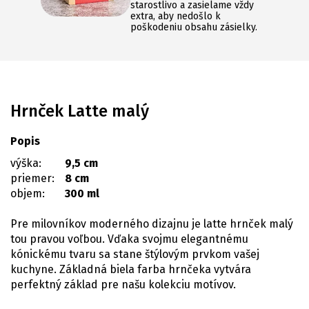
starostlivo a zasielame vždy
extra, aby nedošlo k
poškodeniu obsahu zásielky.
Hrnček Latte malý
Popis
výška:
9,5 cm
priemer:
8 cm
objem:
300 ml
Pre milovníkov moderného dizajnu je latte hrnček malý
tou pravou voľbou. Vďaka svojmu elegantnému
kónickému tvaru sa stane štýlovým prvkom vašej
kuchyne. Základná biela farba hrnčeka vytvára
perfektný základ pre našu kolekciu motívov.