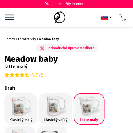
Dizajn pre každý interiér
Domov
Fotohrnčeky
Meadow baby
Meadow baby
latte malý
4.9/5
Druh
Klasický malý
klasický veľký
latte malý