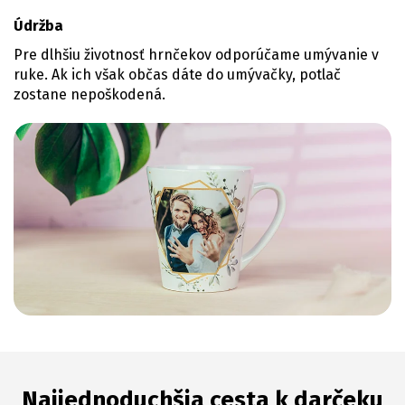
Údržba
Pre dlhšiu životnosť hrnčekov odporúčame umývanie v
ruke. Ak ich však občas dáte do umývačky, potlač
zostane nepoškodená.
Najjednoduchšia cesta k darčeku