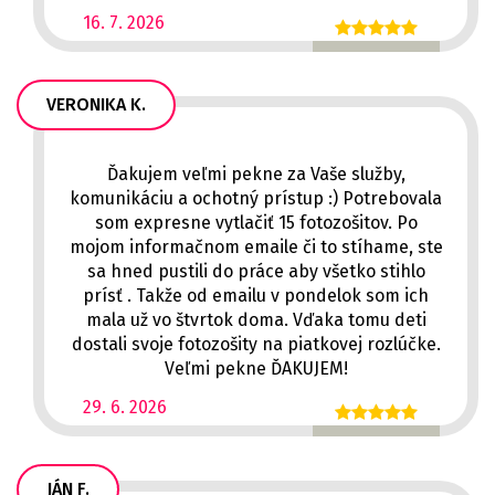
16. 7. 2026
VERONIKA K.
Ďakujem veľmi pekne za Vaše služby,
komunikáciu a ochotný prístup :) Potrebovala
som expresne vytlačiť 15 fotozošitov. Po
mojom informačnom emaile či to stíhame, ste
sa hned pustili do práce aby všetko stihlo
prísť . Takže od emailu v pondelok som ich
mala už vo štvrtok doma. Vďaka tomu deti
dostali svoje fotozošity na piatkovej rozlúčke.
Veľmi pekne ĎAKUJEM!
29. 6. 2026
JÁN F.