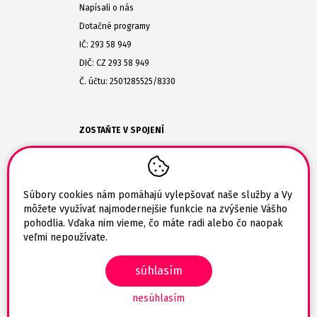
Napísali o nás
Dotačné programy
IČ: 293 58 949
DIČ: CZ 293 58 949
Č. účtu: 2501285525/8330
ZOSTAŇTE V SPOJENÍ
(+420) 608-477-864
obchod@tlaciarik.sk
Súbory cookies nám pomáhajú vylepšovať naše služby a Vy
môžete využívať najmodernejšie funkcie na zvýšenie Vášho
pohodlia. Vďaka nim vieme, čo máte radi alebo čo naopak
veľmi nepoužívate.
súhlasím
© 2026 Tlaciarik.sk
nesúhlasím