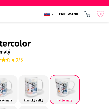
PRIHLÁSENIE
0
tercolor
 malý
4.9/5
ický malý
klasický veľký
latte malý