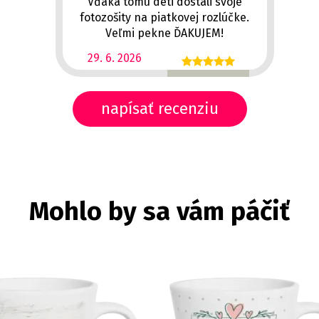
Vďaka tomu deti dostali svoje
fotozošity na piatkovej rozlúčke.
Veľmi pekne ĎAKUJEM!
29. 6. 2026
napísať recenziu
Mohlo by sa vám páčiť