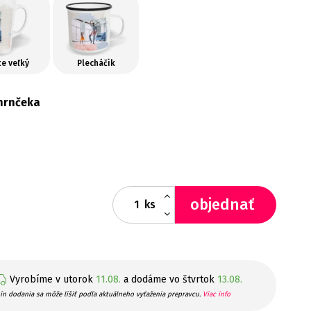
te veľký
Plecháčik
hrnčeka
objednať
ks
Vyrobíme v utorok
11.08.
a dodáme vo štvrtok
13.08.
ín dodania sa môže líšiť podľa aktuálneho vyťaženia prepravcu.
Viac info