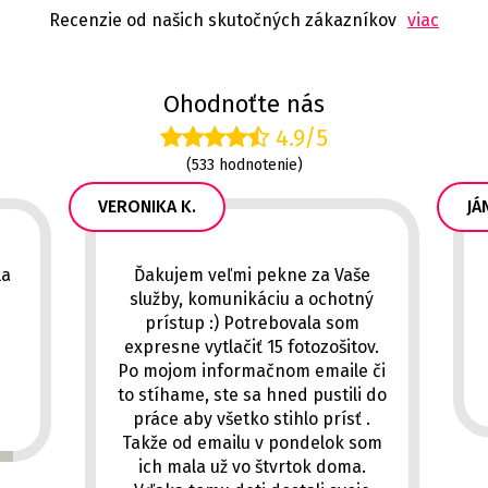
Recenzie od našich skutočných zákazníkov
viac
Ohodnoťte nás
4.9/5
(533 hodnotenie)
VERONIKA K.
JÁN
la
Ďakujem veľmi pekne za Vaše
služby, komunikáciu a ochotný
prístup :) Potrebovala som
expresne vytlačiť 15 fotozošitov.
Po mojom informačnom emaile či
to stíhame, ste sa hned pustili do
práce aby všetko stihlo prísť .
Takže od emailu v pondelok som
ich mala už vo štvrtok doma.