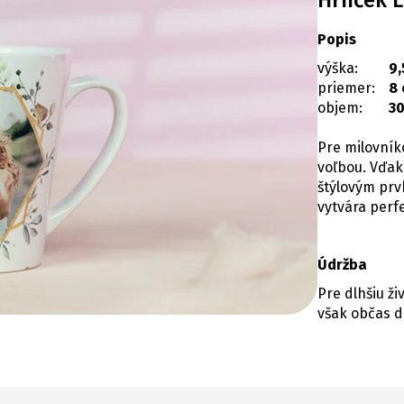
Hrnček L
Popis
výška:
9,
priemer:
8
objem:
30
Pre milovník
voľbou. Vďa
štýlovým prv
vytvára perf
Údržba
Pre dlhšiu ž
však občas d