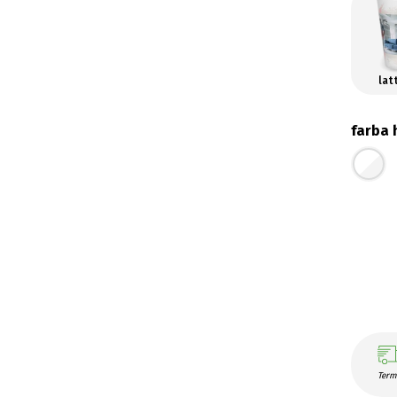
lat
farba 
Term