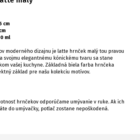
atte malý
5 cm
 cm
0 ml
ov moderného dizajnu je latte hrnček malý tou pravou
ka svojmu elegantnému kónickému tvaru sa stane
kom vašej kuchyne. Základná biela farba hrnčeka
ektný základ pre našu kolekciu motívov.
ivotnosť hrnčekov odporúčame umývanie v ruke. Ak ich
áte do umývačky, potlač zostane nepoškodená.