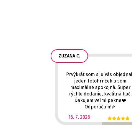
ZUZANA C.
Prvýkrát som si u Vás objedna
jeden fotohrnček a som
maximálne spokojná. Super
rýchle dodanie, kvalitná tlač.
Ďakujem veľmi pekne❤️
Odporúčam!🎉
16. 7. 2026