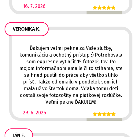
16. 7. 2026
VERONIKA K.
Ďakujem veľmi pekne za Vaše služby,
komunikáciu a ochotný prístup :) Potrebovala
som expresne vytlačiť 15 fotozošitov. Po
mojom informačnom emaile či to stíhame, ste
sa hned pustili do práce aby všetko stihlo
prísť . Takže od emailu v pondelok som ich
mala už vo štvrtok doma. Vďaka tomu deti
dostali svoje fotozošity na piatkovej rozlúčke.
Veľmi pekne ĎAKUJEM!
29. 6. 2026
JÁN F.