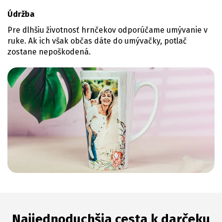
Údržba
Pre dlhšiu životnosť hrnčekov odporúčame umývanie v
ruke. Ak ich však občas dáte do umývačky, potlač
zostane nepoškodená.
Najjednoduchšia cesta k darčeku