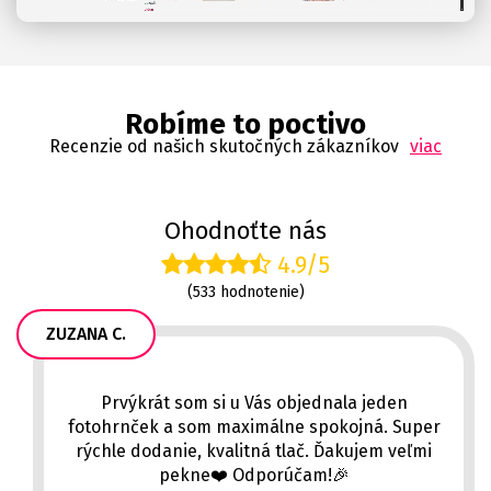
Robíme to poctivo
Recenzie od našich skutočných zákazníkov
viac
Ohodnoťte nás
4.9/5
(533 hodnotenie)
ZUZANA C.
Prvýkrát som si u Vás objednala jeden
fotohrnček a som maximálne spokojná. Super
rýchle dodanie, kvalitná tlač. Ďakujem veľmi
pekne❤️ Odporúčam!🎉