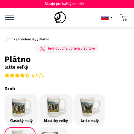
Dizajn pre každý interiér
Domov
Fotohrnčeky
Plátno
Plátno
latte veľký
4.9/5
Druh
Klasický malý
klasický veľký
latte malý