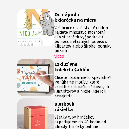
Od nápadu
k darčeku na mieru
Váš hrnček, váš štýl. V editore
nájdete množstvo možností,
ako si hrnček vyšperkovať
pomocou vlastných popisov,
klipartov alebo širokej ponuky
pozadí.
video
Exkluzívna
kolekcia šablón
Chcete naozaj niečo špeciálne?
Ponúkame motívy, ktoré
vznikli z rúk našich šikovných
ilustrátorov a nikde inde ich
nenájdete.
Blesková
zásielka
Všetky typy hrnčekov
expedujeme do 48 hodín od
úhrady. Hrnčeky balíme