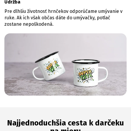
Údržba
Pre dlhšiu životnosť hrnčekov odporúčame umývanie v
ruke. Ak ich však občas dáte do umývačky, potlač
zostane nepoškodená.
Najjednoduchšia cesta k darčeku