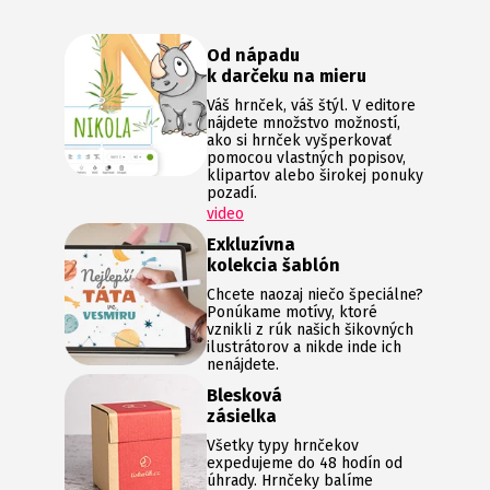
Od nápadu
k darčeku na mieru
Váš hrnček, váš štýl. V editore
nájdete množstvo možností,
ako si hrnček vyšperkovať
pomocou vlastných popisov,
klipartov alebo širokej ponuky
pozadí.
video
Exkluzívna
kolekcia šablón
Chcete naozaj niečo špeciálne?
Ponúkame motívy, ktoré
vznikli z rúk našich šikovných
ilustrátorov a nikde inde ich
nenájdete.
Blesková
zásielka
Všetky typy hrnčekov
expedujeme do 48 hodín od
úhrady. Hrnčeky balíme