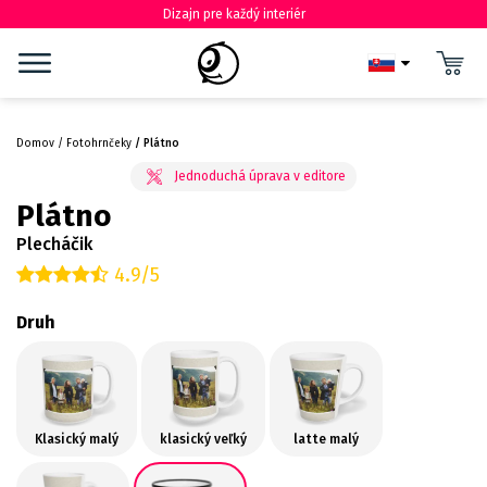
Dizajn pre každý interiér
Domov
Fotohrnčeky
Plátno
Plátno
Plecháčik
4.9/5
Druh
Klasický malý
klasický veľký
latte malý