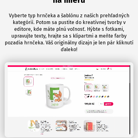
na mieru
Vyberte typ hrnčeka a šablónu z našich prehľadných
kategórií. Potom sa pustite do kreatívnej tvorby v
editore, kde máte plnú voľnosť. Hýbte s fotkami,
upravujte texty, hrajte sa s klipartmi a meňte farby
pozadia hrnčeka. Váš originálny dizajn je len pár kliknutí
ďaleko!