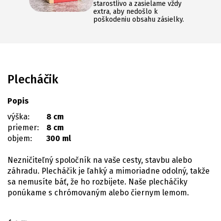
starostlivo a zasielame vždy
extra, aby nedošlo k
poškodeniu obsahu zásielky.
Plecháčik
Popis
výška:
8 cm
priemer:
8 cm
objem:
300 ml
Nezničiteľný spoločník na vaše cesty, stavbu alebo
záhradu. Plecháčik je ľahký a mimoriadne odolný, takže
sa nemusíte báť, že ho rozbijete. Naše plecháčiky
ponúkame s chrómovaným alebo čiernym lemom.