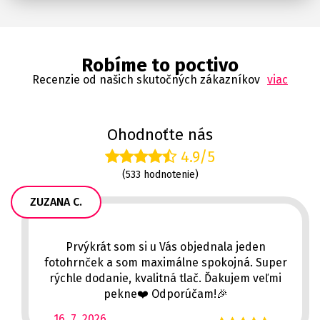
Robíme to poctivo
Recenzie od našich skutočných zákazníkov
viac
Ohodnoťte nás
4.9/5
(533 hodnotenie)
ZUZANA C.
Prvýkrát som si u Vás objednala jeden
fotohrnček a som maximálne spokojná. Super
rýchle dodanie, kvalitná tlač. Ďakujem veľmi
pekne❤️ Odporúčam!🎉
16. 7. 2026